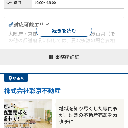
受付時間
10:00～19:00
対応可能エリア
続きを読む
大阪府・京都府・兵庫県・奈良県・和歌山県（そ
の他の都道府県に関しては、買取多数の場合要相
談）
事務所詳細
対応が親身
オンライン面談可能
レスポンスが早い
決済までが早い
1億円以上の買取可
業歴10年以上
埼玉県
業者案件歓迎
士業連携有り
株式会社彩京不動産
地域を知り尽くした専門家
が、理想の不動産売却をカ
タチに