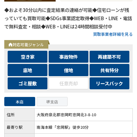
◆およそ30分以内に査定結果の連絡が可能◆住宅ローンが残
っていても買取可能◆SDGs事業認定取得◆WEB・LINE・電話
で無料査定・相談◆WEB・LINEは24時間相談受付中
買取事業者詳細を見る
対応可能ジャンル
空き家
事故物件
再建築不可
底地
借地
共有持分
ゴミ屋敷
任意売却
リースバック
本店
堺支店
住所
大阪府泉北郡忠岡町忠岡北3-8-10
最寄り駅
南海本線「忠岡駅」徒歩20分