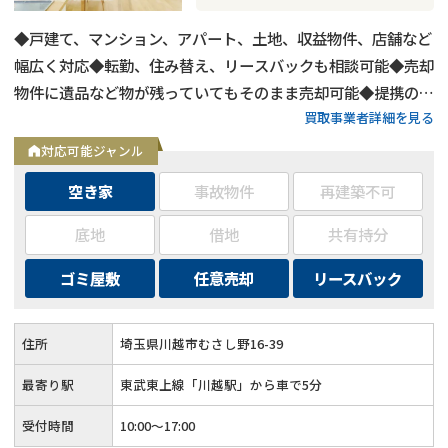
◆戸建て、マンション、アパート、土地、収益物件、店舗など
幅広く対応◆転勤、住み替え、リースバックも相談可能◆売却
物件に遺品など物が残っていてもそのまま売却可能◆提携の税
買取事業者詳細を見る
理士、司法書士がいるため、相続、離婚なども相談可能◆埼玉
県および東京都は高価買取
対応可能ジャンル
空き家
事故物件
再建築不可
底地
借地
共有持分
ゴミ屋敷
任意売却
リースバック
住所
埼玉県川越市むさし野16-39
最寄り駅
東武東上線「川越駅」から車で5分
受付時間
10:00〜17:00