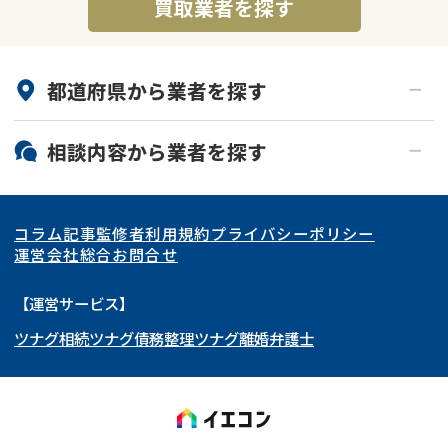
買取業者を探す
都道府県から
業者
を探す
北海道・東北
相談内容から
業者
を探す
関東
北海道
青森県
空き家
事故物件
コラム記事
監修者
利用規約
プライバシーポリシー
再建築不可
底地
東海
岩手県
東京都
宮城県
神奈川県
運営会社
総合お問合せ
借地
共有持分
関西
秋田県
埼玉県
愛知県
山形県
千葉県
静岡県
【運営サービス】
ゴミ屋敷
任意売却
ツナグ相続
ツナグ債務整理
ツナグ離婚弁護士
北陸・甲信越
福島県
茨城県
岐阜県
大阪府
群馬県
山梨県
京都府
リースバック
中国・四国
栃木県
兵庫県
長野県
奈良県
石川県