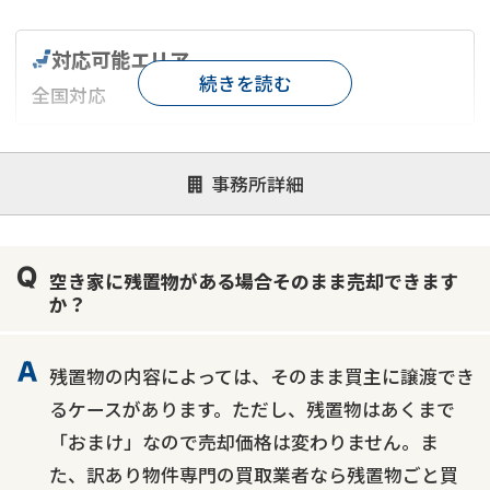
対応可能エリア
続きを読む
全国対応
対応が親身
オンライン面談可能
レスポンスが早い
事務所詳細
決済までが早い
1億円以上の買取可
業歴10年以上
業者案件歓迎
士業連携有り
空き家に残置物がある場合そのまま売却できます
か？
残置物の内容によっては、そのまま買主に譲渡でき
るケースがあります。ただし、残置物はあくまで
「おまけ」なので売却価格は変わりません。ま
た、訳あり物件専門の買取業者なら残置物ごと買