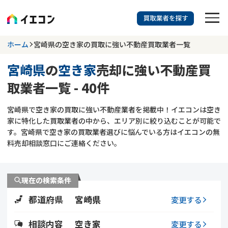
訳あり物件に強い業者を探す
ホーム
宮崎県の空き家の買取に強い不動産買取業者一覧
宮崎県
の
空き家
売却に強い不動産買
宮崎県
空き家
取業者一覧 - 40件
703
掲載業者
件
検索する
宮崎県で空き家の買取に強い不動産業者を掲載中！イエコンは空き
更新日 :
2026年07月31日
家に特化した買取業者の中から、エリア別に絞り込むことが可能で
す。宮崎県で空き家の買取業者選びに悩んでいる方はイエコンの無
業者を探す
料売却相談窓口にご連絡ください。
相談内容で探す
現在の検索条件
空き家
不動産コラム
事故物件
都道府県
宮崎県
変更する
再建築不可
不動産売却
底地
再建築不可物件
相談内容
空き家
変更する