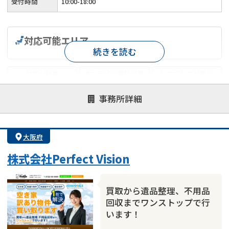
受付時間
10:00-18:00
対応可能エリア
続きを読む
対応が親身
オンライン面談可能
レスポンスが早い
決済までが早い
1億円以上の買取可
業歴10年以上
事務所詳細
業者案件歓迎
士業連携有り
大阪府
株式会社Perfect Vision
買取から遺品整理、不用品
回収までワンストップで行
います！