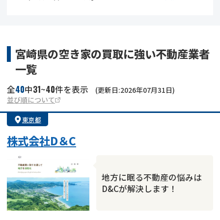
借地
共有持分
共有持分
底地
業者を探す
ゴミ屋敷
訳あり不動産
任意売却
不動産投資
宮崎県の空き家の買取に強い不動産業者
一覧
リースバック
土地売却
不動産相続
40
31
40
全
中
~
件を表示
(更新日:2026年07月31日)
借地
不動産リースバック
並び順について
東京都
任意売却
空き家
株式会社D＆C
アンケート調査
地方に眠る不動産の悩みは
D&Cが解決します！