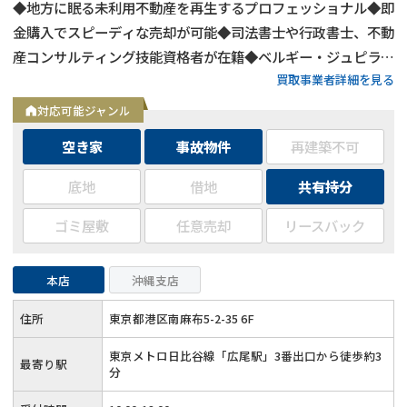
◆地方に眠る未利用不動産を再生するプロフェッショナル◆即
金購入でスピーディな売却が可能◆司法書士や行政書士、不動
産コンサルティング技能資格者が在籍◆ベルギー・ジュピラー
買取事業者詳細を見る
リーグ所属のサッカークラブSTVV（シント＝トロイデンVV）
のオフィシャルスポンサー◆Webでの問い合わせは24時間受
対応可能ジャンル
付中
空き家
事故物件
再建築不可
底地
借地
共有持分
ゴミ屋敷
任意売却
リースバック
本店
沖縄支店
住所
東京都港区南麻布5-2-35 6F
東京メトロ日比谷線「広尾駅」3番出口から徒歩約3
最寄り駅
分