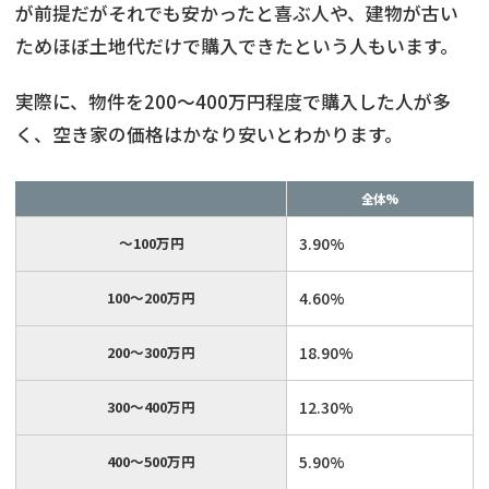
が前提だがそれでも安かったと喜ぶ人や、建物が古い
ためほぼ土地代だけで購入できたという人もいます。
実際に、物件を200～400万円程度で購入した人が多
く、空き家の価格はかなり安いとわかります。
全体%
～100万円
3.90%
100～200万円
4.60%
不動産
の売却でお悩みならこちら
200～300万円
18.90%
《現在営業中》お電話繋がります
300～400万円
12.30%
0120-543-191
メール
400～500万円
5.90%