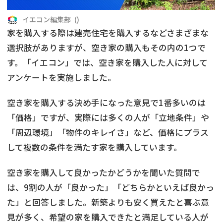
借地
共有持分
共有持分
底地
イエコン編集部
(
)
家を購入する際は建売住宅を購入するなどさまざまな
業者を探す
ゴミ屋敷
訳あり不動産
任意売却
不動産投資
選択肢がありますが、空き家の購入もその内の1つで
す。「イエコン」では、空き家を購入した人に対して
リースバック
土地売却
不動産相続
アンケートを実施しました。
借地
不動産リースバック
空き家を購入する決め手になった意見で1番多いのは
「価格」ですが、実際には多くの人が「立地条件」や
任意売却
空き家
「周辺環境」「物件のキレイさ」など、価格にプラス
して複数の条件を満たす家を購入しています。
アンケート調査
空き家を購入して良かったかどうかを聞いた質問で
は、9割の人が「良かった」「どちらかといえば良かっ
た」と回答しました。新築よりも安く買えたと喜ぶ意
見が多く、希望の家を購入できたと満足している人が