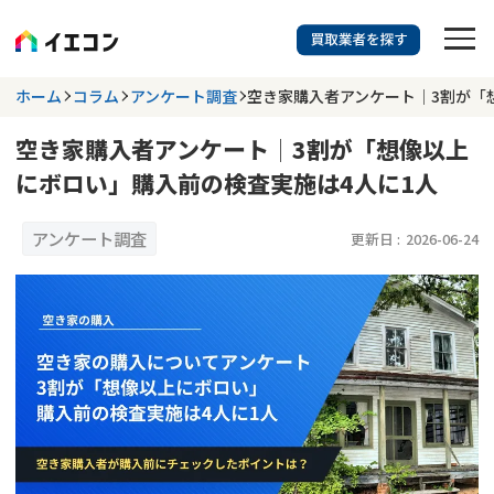
訳あり物件に強い業者を探す
ホーム
コラム
アンケート調査
空き家購入者アンケート│3割が「
空き家購入者アンケート│3割が「想像以上
都道府県を選択
相談内容を選択
にボロい」購入前の検査実施は4人に1人
703
掲載業者
件
検索する
更新日 :
2026年07月31日
アンケート調査
更新日 :
2026-06-24
業者を探す
相談内容で探す
空き家
不動産コラム
事故物件
再建築不可
不動産売却
底地
再建築不可物件