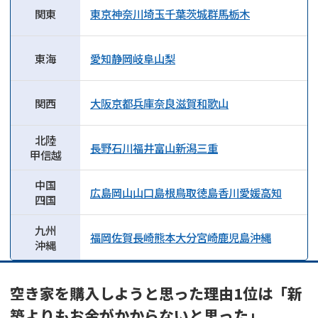
関東
東京
神奈川
埼玉
千葉
茨城
群馬
栃木
東海
愛知
静岡
岐阜
山梨
関西
大阪
京都
兵庫
奈良
滋賀
和歌山
北陸
長野
石川
福井
富山
新潟
三重
甲信越
中国
広島
岡山
山口
島根
鳥取
徳島
香川
愛媛
高知
四国
九州
福岡
佐賀
長崎
熊本
大分
宮崎
鹿児島
沖縄
沖縄
空き家を購入しようと思った理由1位は「新
築よりもお金がかからないと思った」