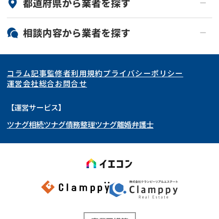
都道府県から
業者
を探す
北海道・東北
相談内容から
業者
を探す
関東
北海道
青森県
空き家
事故物件
コラム記事
監修者
利用規約
プライバシーポリシー
再建築不可
底地
東海
岩手県
東京都
宮城県
神奈川県
運営会社
総合お問合せ
借地
共有持分
関西
秋田県
埼玉県
愛知県
山形県
千葉県
静岡県
【運営サービス】
ゴミ屋敷
任意売却
ツナグ相続
ツナグ債務整理
ツナグ離婚弁護士
北陸・甲信越
福島県
茨城県
岐阜県
大阪府
群馬県
山梨県
京都府
リースバック
中国・四国
栃木県
兵庫県
長野県
奈良県
石川県
九州・沖縄
滋賀県
福井県
広島県
和歌山県
富山県
岡山県
新潟県
山口県
福岡県
三重県
島根県
佐賀県