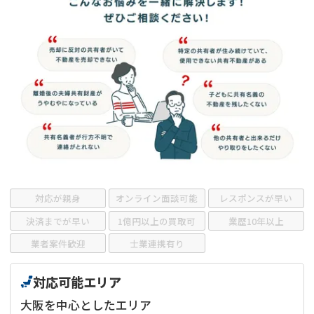
借地
共有持分
共有持分
底地
業者を探す
ゴミ屋敷
訳あり不動産
任意売却
不動産投資
リースバック
土地売却
不動産相続
借地
不動産リースバック
任意売却
空き家
対応が親身
オンライン面談可能
レスポンスが早い
アンケート調査
決済までが早い
1億円以上の買取可
業歴10年以上
業者案件歓迎
士業連携有り
対応可能エリア
大阪を中心としたエリア