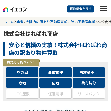
訳あり物件に強い業者を探す
ホーム
業者
大阪府の訳あり不動産売却に強い不動産業者
株式会
株式会社はればれ商店
都道府県を選択
相談内容を選択
安心と信頼の実績！株式会社はればれ商
703
掲載業者
件
検索する
店の訳あり物件買取
更新日 :
2026年07月31日
対応可能ジャンル
業者を探す
空き家
事故物件
再建築不可
相談内容で探す
底地
借地
共有持分
ゴミ屋敷
任意売却
リースバック
空き家
不動産コラム
事故物件
再建築不可
不動産売却
底地
再建築不可物件