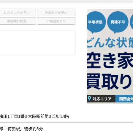
レスポンスが早い
決済までが早い
業者案件歓迎
士業連携有り
田1丁目1番3 大阪駅前第3ビル 24階
線「梅田駅」徒歩約5分