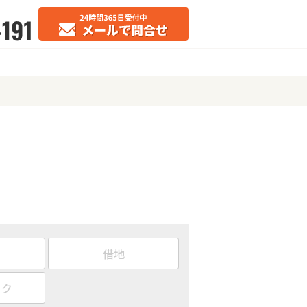
借地
ック