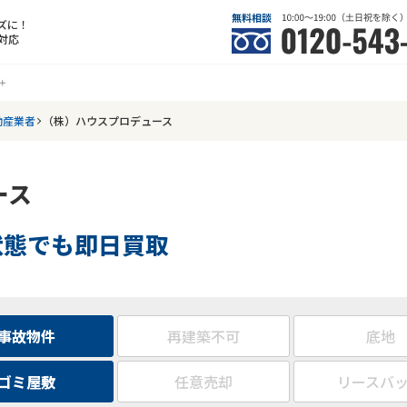
ズに！
対応
動産業者
（株）ハウスプロデュース
ース
状態でも即日買取
事故物件
再建築不可
底地
ゴミ屋敷
任意売却
リースバ