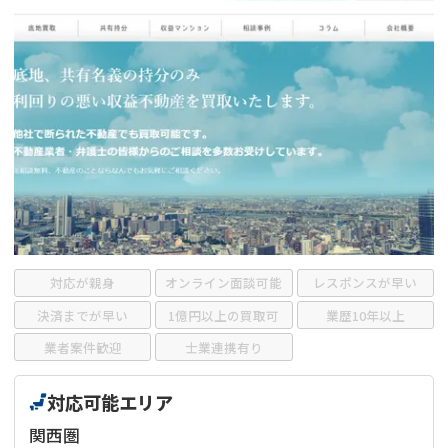
借地
共有持分
共有持分
底地
業者を探す
ゴミ屋敷
訳あり不動産
任意売却
不動産投資
リースバック
土地売却
不動産相続
借地
不動産リースバック
任意売却
空き家
対応が親身
オンライン面談可能
レスポンスが早い
アンケート調査
決済までが早い
1億円以上の買取可
業歴10年以上
業者案件歓迎
士業連携有り
対応可能エリア
関西圏