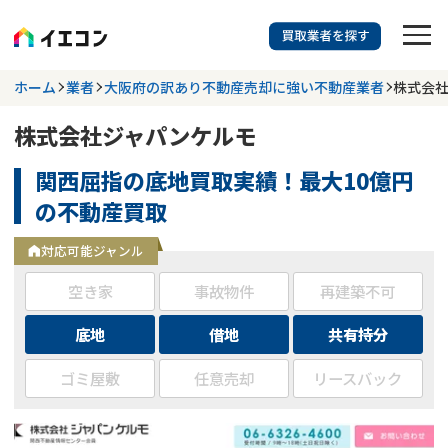
訳あり物件に強い業者を探す
ホーム
業者
大阪府の訳あり不動産売却に強い不動産業者
株式会
株式会社ジャパンケルモ
都道府県を選択
相談内容を選択
関西屈指の底地買取実績！最大10億円
703
掲載業者
件
検索する
の不動産買取
更新日 :
2026年07月31日
対応可能ジャンル
業者を探す
空き家
事故物件
再建築不可
相談内容で探す
底地
借地
共有持分
ゴミ屋敷
任意売却
リースバック
空き家
不動産コラム
事故物件
再建築不可
不動産売却
底地
再建築不可物件