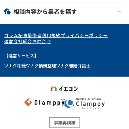
北海道・東北
相談内容から
業者
を探す
関東
北海道
青森県
空き家
事故物件
コラム記事
監修者
利用規約
プライバシーポリシー
再建築不可
底地
東海
岩手県
東京都
宮城県
神奈川県
運営会社
総合お問合せ
借地
共有持分
関西
秋田県
埼玉県
愛知県
山形県
千葉県
静岡県
【運営サービス】
ゴミ屋敷
任意売却
ツナグ相続
ツナグ債務整理
ツナグ離婚弁護士
北陸・甲信越
福島県
茨城県
岐阜県
大阪府
群馬県
山梨県
京都府
リースバック
中国・四国
栃木県
兵庫県
長野県
奈良県
石川県
九州・沖縄
滋賀県
福井県
広島県
和歌山県
富山県
岡山県
新潟県
山口県
福岡県
三重県
島根県
佐賀県
事業再構築