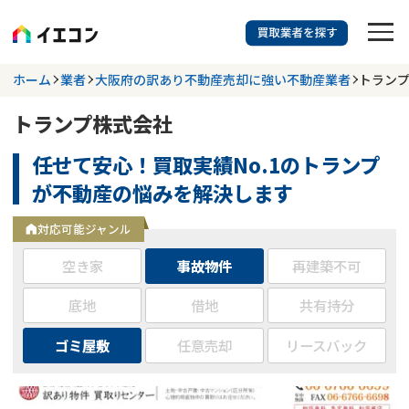
訳あり物件に強い業者を探す
ホーム
業者
大阪府の訳あり不動産売却に強い不動産業者
トラン
トランプ株式会社
都道府県を選択
相談内容を選択
任せて安心！買取実績No.1のトランプ
703
掲載業者
件
検索する
が不動産の悩みを解決します
更新日 :
2026年07月31日
対応可能ジャンル
業者を探す
空き家
事故物件
再建築不可
相談内容で探す
底地
借地
共有持分
ゴミ屋敷
任意売却
リースバック
空き家
不動産コラム
事故物件
再建築不可
不動産売却
底地
再建築不可物件