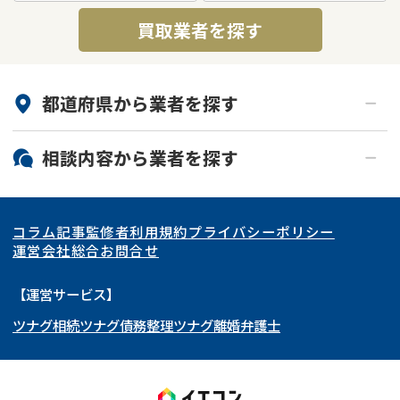
買取業者を探す
都道府県から
業者
を探す
北海道・東北
相談内容から
業者
を探す
関東
北海道
青森県
空き家
事故物件
コラム記事
監修者
利用規約
プライバシーポリシー
再建築不可
底地
東海
岩手県
東京都
宮城県
神奈川県
運営会社
総合お問合せ
借地
共有持分
関西
秋田県
埼玉県
愛知県
山形県
千葉県
静岡県
【運営サービス】
ゴミ屋敷
任意売却
ツナグ相続
ツナグ債務整理
ツナグ離婚弁護士
北陸・甲信越
福島県
茨城県
岐阜県
大阪府
群馬県
山梨県
京都府
リースバック
中国・四国
栃木県
兵庫県
長野県
奈良県
石川県