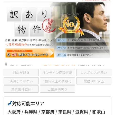
借地
共有持分
共有持分
底地
業者を探す
ゴミ屋敷
訳あり不動産
任意売却
不動産投資
リースバック
土地売却
不動産相続
借地
不動産リースバック
任意売却
空き家
対応が親身
オンライン面談可能
レスポンスが早い
アンケート調査
決済までが早い
1億円以上の買取可
業歴10年以上
業者案件歓迎
士業連携有り
対応可能エリア
大阪府 / 兵庫県 / 京都府 / 奈良県 / 滋賀県 / 和歌山