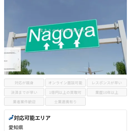
借地
共有持分
共有持分
底地
業者を探す
ゴミ屋敷
訳あり不動産
任意売却
不動産投資
リースバック
土地売却
不動産相続
借地
不動産リースバック
任意売却
空き家
対応が親身
オンライン面談可能
レスポンスが早い
アンケート調査
決済までが早い
1億円以上の買取可
業歴10年以上
業者案件歓迎
士業連携有り
対応可能エリア
愛知県