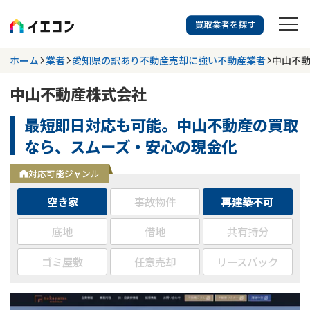
訳あり物件に強い業者を探す
ホーム
業者
愛知県の訳あり不動産売却に強い不動産業者
中山不
中山不動産株式会社
都道府県を選択
相談内容を選択
最短即日対応も可能。中山不動産の買取
703
掲載業者
件
検索する
なら、スムーズ・安心の現金化
更新日 :
2026年07月31日
対応可能ジャンル
業者を探す
空き家
事故物件
再建築不可
相談内容で探す
底地
借地
共有持分
ゴミ屋敷
任意売却
リースバック
空き家
不動産コラム
事故物件
再建築不可
不動産売却
底地
再建築不可物件