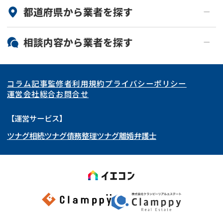
都道府県から
業者
を探す
北海道・東北
相談内容から
業者
を探す
関東
北海道
青森県
空き家
事故物件
コラム記事
監修者
利用規約
プライバシーポリシー
再建築不可
底地
東海
岩手県
東京都
宮城県
神奈川県
運営会社
総合お問合せ
借地
共有持分
関西
秋田県
埼玉県
愛知県
山形県
千葉県
静岡県
【運営サービス】
ゴミ屋敷
任意売却
ツナグ相続
ツナグ債務整理
ツナグ離婚弁護士
北陸・甲信越
福島県
茨城県
岐阜県
大阪府
群馬県
山梨県
京都府
リースバック
中国・四国
栃木県
兵庫県
長野県
奈良県
石川県
九州・沖縄
滋賀県
福井県
広島県
和歌山県
富山県
岡山県
新潟県
山口県
福岡県
三重県
島根県
佐賀県