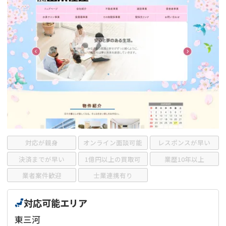
借地
共有持分
共有持分
底地
業者を探す
ゴミ屋敷
訳あり不動産
任意売却
不動産投資
リースバック
土地売却
不動産相続
借地
不動産リースバック
任意売却
空き家
対応が親身
オンライン面談可能
レスポンスが早い
アンケート調査
決済までが早い
1億円以上の買取可
業歴10年以上
業者案件歓迎
士業連携有り
対応可能エリア
東三河