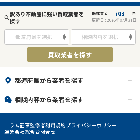
703
訳あり不動産に強い買取業者を
掲載業者
件
更新日 :
2026年07月31日
探す
都道府県を選択
相談内容を選択
買取業者を探す
都道府県から
業者
を探す
北海道・東北
相談内容から
業者
を探す
関東
北海道
青森県
空き家
事故物件
コラム記事
監修者
利用規約
プライバシーポリシー
再建築不可
底地
東海
岩手県
東京都
宮城県
神奈川県
運営会社
総合お問合せ
借地
共有持分