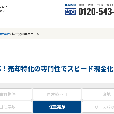
ズに！
対応
動産業者
株式会社葉月ホーム
応！売却特化の専門性でスピード現金化
事故物件
再建築不可
底地
ゴミ屋敷
任意売却
リースバ