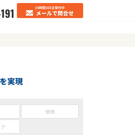
を実現
借地
ック