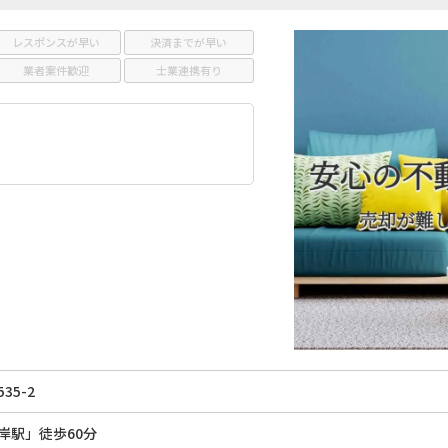
レスポンスが早い
決済までが早い
業者案件歓迎
士業連携有り
35-2
岸駅」徒歩60分