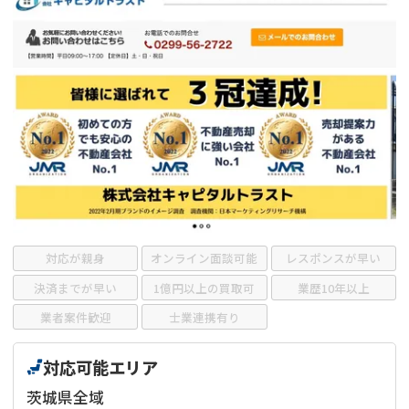
借地
共有持分
共有持分
底地
業者を探す
ゴミ屋敷
訳あり不動産
任意売却
不動産投資
リースバック
土地売却
不動産相続
借地
不動産リースバック
任意売却
空き家
対応が親身
オンライン面談可能
レスポンスが早い
アンケート調査
決済までが早い
1億円以上の買取可
業歴10年以上
業者案件歓迎
士業連携有り
対応可能エリア
茨城県全域