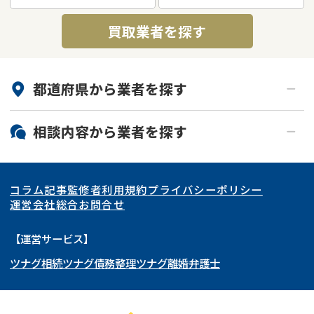
買取業者を探す
都道府県から
業者
を探す
北海道・東北
相談内容から
業者
を探す
関東
北海道
青森県
空き家
事故物件
コラム記事
監修者
利用規約
プライバシーポリシー
再建築不可
底地
東海
岩手県
東京都
宮城県
神奈川県
運営会社
総合お問合せ
借地
共有持分
関西
秋田県
埼玉県
愛知県
山形県
千葉県
静岡県
【運営サービス】
ゴミ屋敷
任意売却
ツナグ相続
ツナグ債務整理
ツナグ離婚弁護士
北陸・甲信越
福島県
茨城県
岐阜県
大阪府
群馬県
山梨県
京都府
リースバック
中国・四国
栃木県
兵庫県
長野県
奈良県
石川県