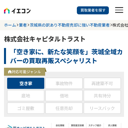
訳あり物件に強い業者を探す
ホーム
業者
茨城県の訳あり不動産売却に強い不動産業者
株式会
株式会社キャピタルトラスト
都道府県を選択
相談内容を選択
「空き家に、新たな笑顔を」茨城全域カ
703
掲載業者
件
検索する
バーの買取再販スペシャリスト
更新日 :
2026年07月31日
対応可能ジャンル
業者を探す
空き家
事故物件
再建築不可
相談内容で探す
底地
借地
共有持分
ゴミ屋敷
任意売却
リースバック
空き家
不動産コラム
事故物件
再建築不可
不動産売却
底地
再建築不可物件