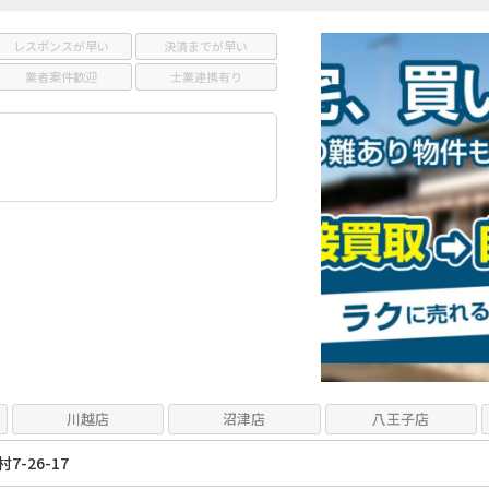
レスポンスが早い
決済までが早い
業者案件歓迎
士業連携有り
川越店
沼津店
八王子店
-26-17