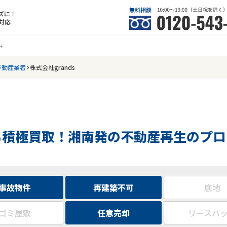
ズに！
対応
不動産業者
株式会社grands
も積極買取！湘南発の不動産再生のプロ
事故物件
再建築不可
底地
ゴミ屋敷
任意売却
リースバ