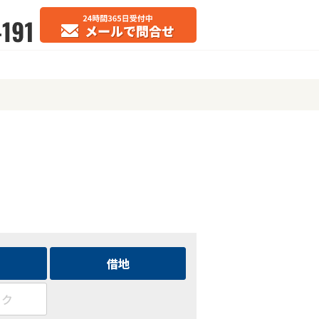
借地
ック