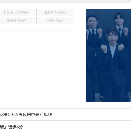
レスポンスが早い
決済までが早い
業者案件歓迎
士業連携有り
田2-3-5 五反田中央ビル5F
田駅」徒歩4分