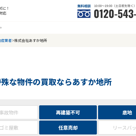
ズに！
対応
動産業者
株式会社あすか地所
特殊な物件の買取ならあすか地所
事故物件
再建築不可
底地
ゴミ屋敷
任意売却
リースバ