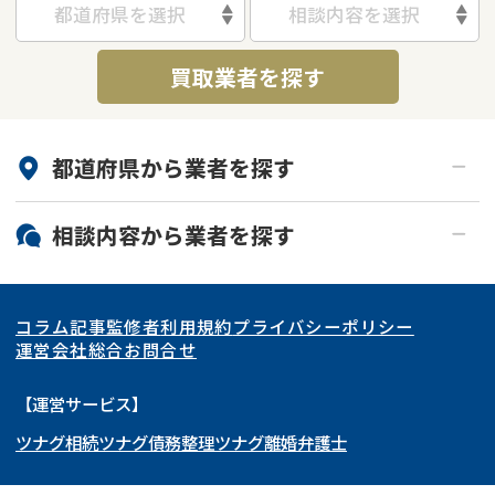
都道府県を選択
相談内容を選択
買取業者を探す
都道府県から
業者
を探す
北海道・東北
相談内容から
業者
を探す
関東
北海道
青森県
空き家
事故物件
コラム記事
監修者
利用規約
プライバシーポリシー
再建築不可
底地
東海
岩手県
東京都
宮城県
神奈川県
運営会社
総合お問合せ
借地
共有持分
関西
秋田県
埼玉県
愛知県
山形県
千葉県
静岡県
【運営サービス】
ゴミ屋敷
任意売却
ツナグ相続
ツナグ債務整理
ツナグ離婚弁護士
北陸・甲信越
福島県
茨城県
岐阜県
大阪府
群馬県
山梨県
京都府
リースバック