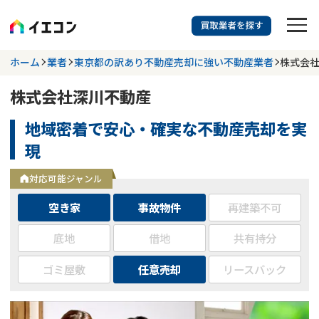
訳あり物件に強い業者を探す
ホーム
業者
東京都の訳あり不動産売却に強い不動産業者
株式会
株式会社深川不動産
都道府県を選択
相談内容を選択
地域密着で安心・確実な不動産売却を実
703
掲載業者
件
検索する
現
更新日 :
2026年07月31日
対応可能ジャンル
業者を探す
空き家
事故物件
再建築不可
相談内容で探す
底地
借地
共有持分
ゴミ屋敷
任意売却
リースバック
空き家
不動産コラム
事故物件
再建築不可
不動産売却
底地
再建築不可物件