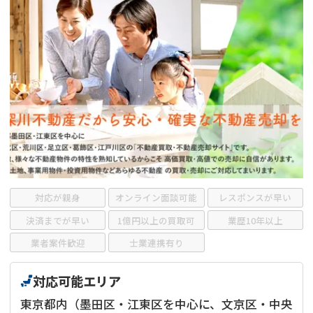
借地
共有持分
共有持分
底地
業者を探す
ゴミ屋敷
訳あり不動産
任意売却
不動産投資
リースバック
土地売却
不動産相続
借地
不動産リースバック
任意売却
空き家
対応が親身
オンライン面談可能
レスポンスが早い
アンケート調査
決済までが早い
1億円以上の買取可
業歴10年以上
業者案件歓迎
士業連携有り
対応可能エリア
東京都内（墨田区・江東区を中心に、文京区・中央