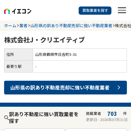
訳あり物件に強い業者を探す
ホーム
業者
山形県の訳あり不動産売却に強い不動産業者
株式会社
株式会社J・クリエイティブ
都道府県を選択
相談内容を選択
住所
山形県鶴岡市日吉町5-31
703
掲載業者
件
検索する
更新日 :
2026年07月31日
最寄り駅
-
業者を探す
山形県
の
訳あり不動産売却
に強い
不動産業者
相談内容で探す
空き家
不動産コラム
事故物件
703
訳あり不動産に強い買取業者を
掲載業者
件
更新日 :
2026年07月31日
探す
再建築不可
不動産売却
底地
再建築不可物件