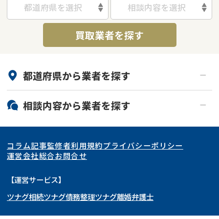
都道府県を選択
相談内容を選択
借地
共有持分
共有持分
底地
買取業者を探す
業者を探す
ゴミ屋敷
訳あり不動産
任意売却
不動産投資
リースバック
土地売却
不動産相続
都道府県から
業者
を探す
借地
不動産リースバック
北海道・東北
相談内容から
業者
を探す
任意売却
空き家
関東
北海道
青森県
空き家
事故物件
アンケート調査
コラム記事
監修者
利用規約
プライバシーポリシー
再建築不可
底地
東海
岩手県
東京都
宮城県
神奈川県
運営会社
総合お問合せ
借地
共有持分
関西
秋田県
埼玉県
愛知県
山形県
千葉県
静岡県
【運営サービス】
ゴミ屋敷
任意売却
ツナグ相続
ツナグ債務整理
ツナグ離婚弁護士
北陸・甲信越
福島県
茨城県
岐阜県
大阪府
群馬県
山梨県
京都府
リースバック