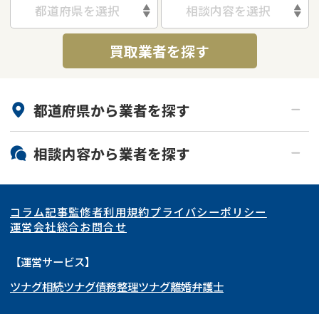
都道府県を選択
相談内容を選択
借地
共有持分
共有持分
底地
買取業者を探す
業者を探す
ゴミ屋敷
訳あり不動産
任意売却
不動産投資
リースバック
土地売却
不動産相続
都道府県から
業者
を探す
借地
不動産リースバック
北海道・東北
相談内容から
業者
を探す
任意売却
空き家
関東
北海道
青森県
空き家
事故物件
アンケート調査
コラム記事
監修者
利用規約
プライバシーポリシー
再建築不可
底地
東海
岩手県
東京都
宮城県
神奈川県
運営会社
総合お問合せ
借地
共有持分
関西
秋田県
埼玉県
愛知県
山形県
千葉県
静岡県
【運営サービス】
ゴミ屋敷
任意売却
ツナグ相続
ツナグ債務整理
ツナグ離婚弁護士
北陸・甲信越
福島県
茨城県
岐阜県
大阪府
群馬県
山梨県
京都府
リースバック