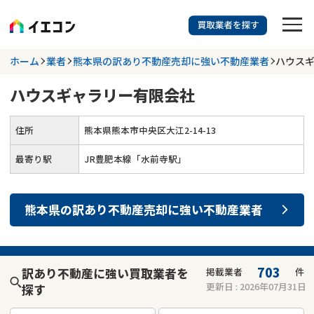
訳あり物件に強い業者を探す
ホーム
業者
熊本県の訳あり不動産売却に強い不動産業者
ハウス
ハウスギャラリー有限会社
都道府県を選択
相談内容を選択
住所
熊本県熊本市中央区大江2-14-13
703
掲載業者
件
検索する
更新日 :
2026年07月31日
最寄り駅
JR豊肥本線「水前寺駅」
業者を探す
熊本県
の
訳あり不動産売却
に強い
不動産業者
相談内容で探す
空き家
不動産コラム
事故物件
703
訳あり不動産に強い買取業者を
掲載業者
件
更新日 :
2026年07月31日
探す
再建築不可
不動産売却
底地
再建築不可物件