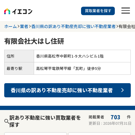
訳あり物件に強い業者を探す
ホーム
業者
香川県の訳あり不動産売却に強い不動産業者
有限会
有限会社大はし住研
都道府県を選択
相談内容を選択
住所
香川県高松市中新町1-9 大ハシビル1階
703
掲載業者
件
検索する
更新日 :
2026年07月31日
最寄り駅
高松琴平電鉄琴平線「瓦町」徒歩5分
業者を探す
香川県
の
訳あり不動産売却
に強い
不動産業者
相談内容で探す
空き家
不動産コラム
事故物件
703
訳あり不動産に強い買取業者を
掲載業者
件
更新日 :
2026年07月31日
探す
再建築不可
不動産売却
底地
再建築不可物件