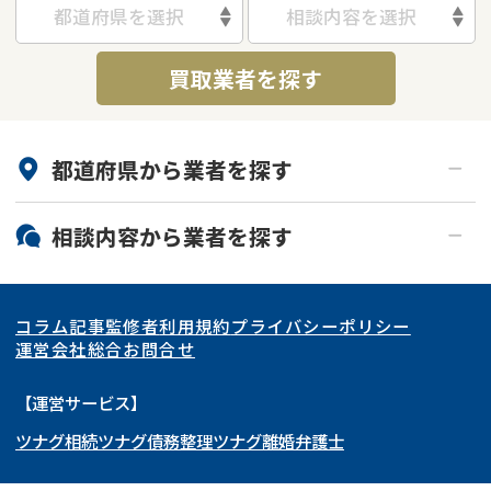
都道府県を選択
相談内容を選択
借地
共有持分
共有持分
底地
買取業者を探す
業者を探す
ゴミ屋敷
訳あり不動産
任意売却
不動産投資
リースバック
土地売却
不動産相続
都道府県から
業者
を探す
借地
不動産リースバック
北海道・東北
相談内容から
業者
を探す
任意売却
空き家
関東
北海道
青森県
空き家
事故物件
アンケート調査
コラム記事
監修者
利用規約
プライバシーポリシー
再建築不可
底地
東海
岩手県
東京都
宮城県
神奈川県
運営会社
総合お問合せ
借地
共有持分
関西
秋田県
埼玉県
愛知県
山形県
千葉県
静岡県
【運営サービス】
ゴミ屋敷
任意売却
ツナグ相続
ツナグ債務整理
ツナグ離婚弁護士
北陸・甲信越
福島県
茨城県
岐阜県
大阪府
群馬県
山梨県
京都府
リースバック