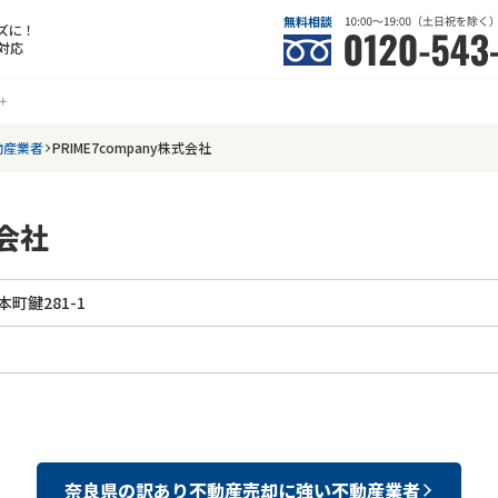
ズに！
対応
動産業者
PRIME7company株式会社
式会社
町鍵281-1
奈良県
の
訳あり不動産売却
に強い
不動産業者