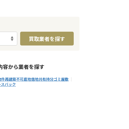
買取業者を探す
内容から
業者
を探す
物件
再建築不可
底地
借地
共有持分
ゴミ屋敷
ースバック