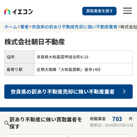
訳あり物件に強い業者を探す
ホーム
業者
奈良県の訳あり不動産売却に強い不動産業者
株式会
株式会社朝日不動産
都道府県を選択
相談内容を選択
住所
奈良県大和高田市旭北町6-23
703
掲載業者
件
検索する
更新日 :
2026年07月31日
最寄り駅
近鉄大阪線「大和高田駅」徒歩14分
業者を探す
奈良県
の
訳あり不動産売却
に強い
不動産業者
相談内容で探す
空き家
不動産コラム
事故物件
703
訳あり不動産に強い買取業者を
掲載業者
件
更新日 :
2026年07月31日
探す
再建築不可
不動産売却
底地
再建築不可物件