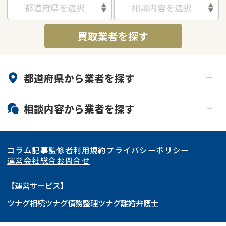
都道府県を選択
相談内容を選択
借地
共有持分
共有持分
底地
買取業者を探す
業者を探す
ゴミ屋敷
訳あり不動産
任意売却
不動産投資
リースバック
土地売却
不動産相続
都道府県から
業者
を探す
借地
不動産リースバック
北海道・東北
相談内容から
業者
を探す
任意売却
空き家
関東
北海道
青森県
空き家
事故物件
アンケート調査
コラム記事
監修者
利用規約
プライバシーポリシー
再建築不可
底地
東海
岩手県
東京都
宮城県
神奈川県
運営会社
総合お問合せ
借地
共有持分
関西
秋田県
埼玉県
愛知県
山形県
千葉県
静岡県
【運営サービス】
ゴミ屋敷
任意売却
ツナグ相続
ツナグ債務整理
ツナグ離婚弁護士
北陸・甲信越
福島県
茨城県
岐阜県
大阪府
群馬県
山梨県
京都府
リースバック