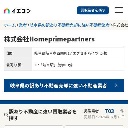
訳あり物件に強い業者を探す
ホーム
業者
岐阜県の訳あり不動産売却に強い不動産業者
株式会社H
株式会社Homeprimepartners
都道府県を選択
相談内容を選択
住所
岐阜県岐阜市西園町17 エクセルハイツ七-館
703
掲載業者
件
検索する
更新日 :
2026年07月31日
最寄り駅
JR「岐阜駅」徒歩13分
業者を探す
岐阜県
の
訳あり不動産売却
に強い
不動産業者
相談内容で探す
空き家
不動産コラム
事故物件
703
訳あり不動産に強い買取業者を
掲載業者
件
更新日 :
2026年07月31日
探す
再建築不可
不動産売却
底地
再建築不可物件