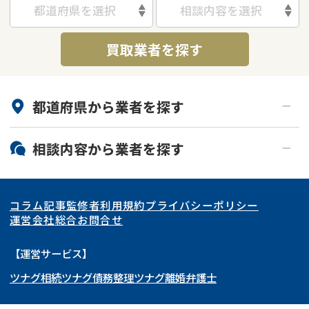
都道府県を選択
相談内容を選択
借地
共有持分
共有持分
底地
買取業者を探す
業者を探す
ゴミ屋敷
訳あり不動産
任意売却
不動産投資
リースバック
土地売却
不動産相続
都道府県から
業者
を探す
借地
不動産リースバック
北海道・東北
相談内容から
業者
を探す
任意売却
空き家
関東
北海道
青森県
空き家
事故物件
アンケート調査
コラム記事
監修者
利用規約
プライバシーポリシー
再建築不可
底地
東海
岩手県
東京都
宮城県
神奈川県
運営会社
総合お問合せ
借地
共有持分
関西
秋田県
埼玉県
愛知県
山形県
千葉県
静岡県
【運営サービス】
ゴミ屋敷
任意売却
ツナグ相続
ツナグ債務整理
ツナグ離婚弁護士
北陸・甲信越
福島県
茨城県
岐阜県
大阪府
群馬県
山梨県
京都府
リースバック