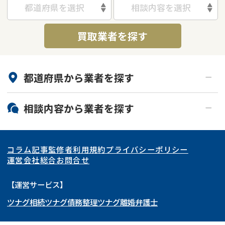
都道府県を選択
相談内容を選択
借地
共有持分
共有持分
底地
買取業者を探す
業者を探す
ゴミ屋敷
訳あり不動産
任意売却
不動産投資
リースバック
土地売却
不動産相続
都道府県から
業者
を探す
借地
不動産リースバック
北海道・東北
相談内容から
業者
を探す
任意売却
空き家
関東
北海道
青森県
空き家
事故物件
アンケート調査
コラム記事
監修者
利用規約
プライバシーポリシー
再建築不可
底地
東海
岩手県
東京都
宮城県
神奈川県
運営会社
総合お問合せ
借地
共有持分
関西
秋田県
埼玉県
愛知県
山形県
千葉県
静岡県
【運営サービス】
ゴミ屋敷
任意売却
ツナグ相続
ツナグ債務整理
ツナグ離婚弁護士
北陸・甲信越
福島県
茨城県
岐阜県
大阪府
群馬県
山梨県
京都府
リースバック