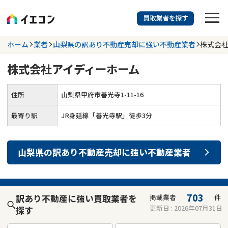
訳あり物件に強い業者を探す
ホーム
業者
山梨県の訳あり不動産売却に強い不動産業者
株式会
株式会社アイディーホーム
都道府県を選択
相談内容を選択
住所
山梨県甲府市善光寺1-11-16
703
掲載業者
件
検索する
更新日 :
2026年07月31日
最寄り駅
JR身延線「善光寺駅」徒歩3分
業者を探す
山梨県
の
訳あり不動産売却
に強い
不動産業者
相談内容で探す
空き家
不動産コラム
事故物件
703
訳あり不動産に強い買取業者を
掲載業者
件
更新日 :
2026年07月31日
探す
再建築不可
不動産売却
底地
再建築不可物件