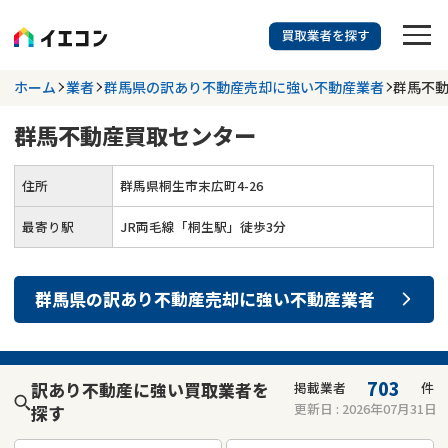
訳あり物件に強い業者を探す
ホーム
業者
群馬県の訳あり不動産売却に強い不動産業者
群馬不
群馬不動産買取センター
都道府県を選択
相談内容を選択
住所
群馬県桐生市末広町4-26
703
掲載業者
件
検索する
更新日 :
2026年07月31日
最寄り駅
JR両毛線「桐生駅」徒歩3分
業者を探す
群馬県
の
訳あり不動産売却
に強い
不動産業者
相談内容で探す
空き家
不動産コラム
事故物件
703
訳あり不動産に強い買取業者を
掲載業者
件
更新日 :
2026年07月31日
探す
再建築不可
不動産売却
底地
再建築不可物件