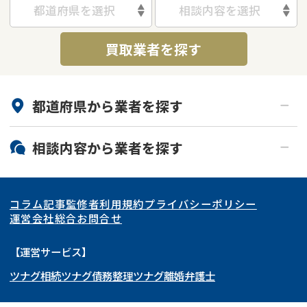
都道府県を選択
相談内容を選択
借地
共有持分
共有持分
底地
買取業者を探す
業者を探す
ゴミ屋敷
訳あり不動産
任意売却
不動産投資
リースバック
土地売却
不動産相続
都道府県から
業者
を探す
借地
不動産リースバック
北海道・東北
相談内容から
業者
を探す
任意売却
空き家
関東
北海道
青森県
空き家
事故物件
アンケート調査
コラム記事
監修者
利用規約
プライバシーポリシー
再建築不可
底地
東海
岩手県
東京都
宮城県
神奈川県
運営会社
総合お問合せ
借地
共有持分
関西
秋田県
埼玉県
愛知県
山形県
千葉県
静岡県
【運営サービス】
ゴミ屋敷
任意売却
ツナグ相続
ツナグ債務整理
ツナグ離婚弁護士
北陸・甲信越
福島県
茨城県
岐阜県
大阪府
群馬県
山梨県
京都府
リースバック