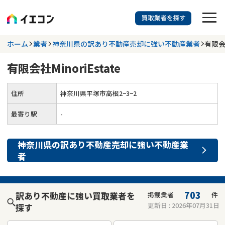
訳あり物件に強い業者を探す
ホーム
業者
神奈川県の訳あり不動産売却に強い不動産業者
有限会社
有限会社MinoriEstate
都道府県を選択
相談内容を選択
住所
神奈川県平塚市高根2−3−2
703
掲載業者
件
検索する
更新日 :
2026年07月31日
最寄り駅
-
業者を探す
神奈川県
の
訳あり不動産売却
に強い
不動産業
者
相談内容で探す
空き家
不動産コラム
事故物件
703
訳あり不動産に強い買取業者を
掲載業者
件
更新日 :
2026年07月31日
探す
再建築不可
不動産売却
底地
再建築不可物件