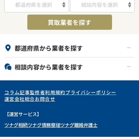
都道府県を選択
相談内容を選択
借地
共有持分
共有持分
底地
買取業者を探す
業者を探す
ゴミ屋敷
訳あり不動産
任意売却
不動産投資
リースバック
土地売却
不動産相続
都道府県から
業者
を探す
借地
不動産リースバック
北海道・東北
相談内容から
業者
を探す
任意売却
空き家
関東
北海道
青森県
空き家
事故物件
アンケート調査
コラム記事
監修者
利用規約
プライバシーポリシー
再建築不可
底地
東海
岩手県
東京都
宮城県
神奈川県
運営会社
総合お問合せ
借地
共有持分
関西
秋田県
埼玉県
愛知県
山形県
千葉県
静岡県
【運営サービス】
ゴミ屋敷
任意売却
ツナグ相続
ツナグ債務整理
ツナグ離婚弁護士
北陸・甲信越
福島県
茨城県
岐阜県
大阪府
群馬県
山梨県
京都府
リースバック